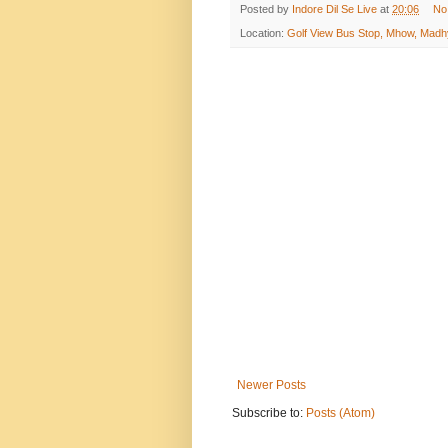
Posted by
Indore Dil Se Live
at
20:06
No
Location:
Golf View Bus Stop, Mhow, Madh
Newer Posts
Subscribe to:
Posts (Atom)