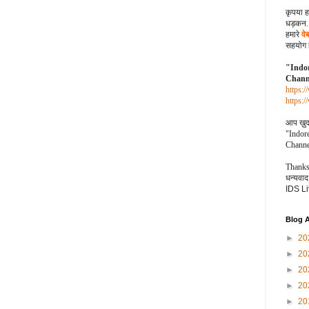
कृपया ह
धड़कन..
हमारे
वे
सहयोग ह
"Indor
Channe
https:
https:
आप ख़ुद 
"Indor
Channe
Thanks.
धन्यवाद.
IDS L
Blog A
►
20
►
20
►
20
►
20
►
20