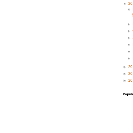
▼
20
▼
व
►
►
►
►
►
►
►
20
►
20
►
20
Popul