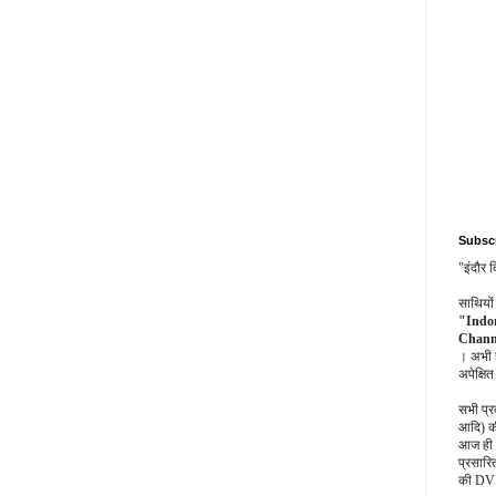
Subsc
"इंदौर 
साथियो
"Indor
Channe
। अभी 
अपेक्षित
सभी प्र
आदि) 
आज ही स
प्रसार
की DVD