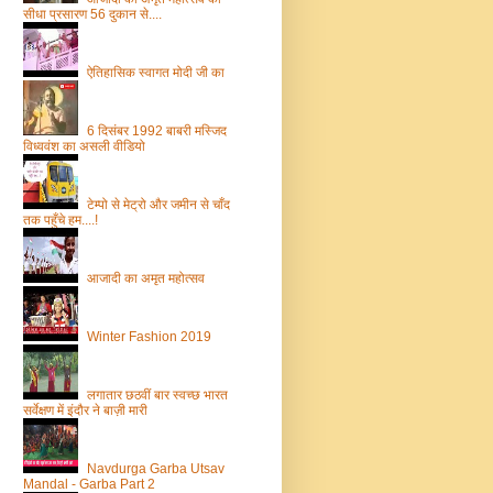
सीधा प्रसारण 56 दुकान से....
ऐतिहासिक स्वागत मोदी जी का
6 दिसंबर 1992 बाबरी मस्जिद
विध्ववंश का असली वीडियो
टेम्पो से मेट्रो और जमीन से चाँद
तक पहुँचे हम....!
आजादी का अमृत महोत्सव
Winter Fashion 2019
लगातार छठवीं बार स्वच्छ भारत
सर्वेक्षण में इंदौर ने बाज़ी मारी
Navdurga Garba Utsav
Mandal - Garba Part 2