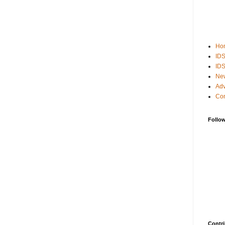
Ho
IDS
IDS
Ne
Adv
Con
Follo
Contri